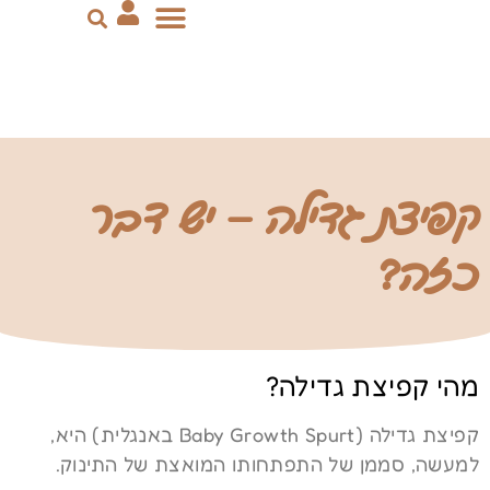
יצירת קשר
ייעוץ שינה
הדרכת הורים
סבסוד מקופות החולים
קפיצת גדילה – יש דבר
כזה?
מהי קפיצת גדילה?
קפיצת גדילה (Baby Growth Spurt באנגלית) היא,
למעשה, סממן של התפתחותו המואצת של התינוק.