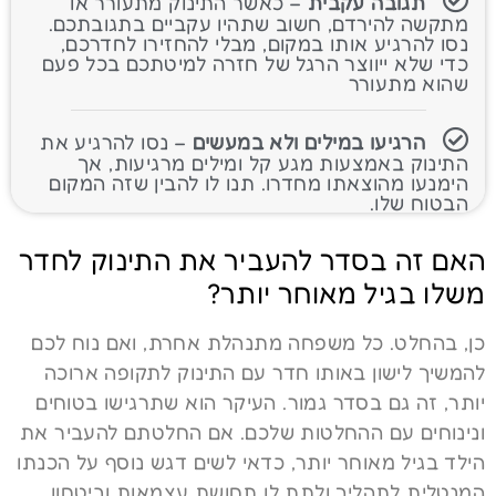
תגובה עקבית
– כאשר התינוק מתעורר או
מתקשה להירדם, חשוב שתהיו עקביים בתגובתכם.
נסו להרגיע אותו במקום, מבלי להחזירו לחדרכם,
כדי שלא ייווצר הרגל של חזרה למיטתכם בכל פעם
שהוא מתעורר
הרגיעו במילים ולא במעשים
– נסו להרגיע את
התינוק באמצעות מגע קל ומילים מרגיעות, אך
הימנעו מהוצאתו מחדרו. תנו לו להבין שזה המקום
הבטוח שלו.
האם זה בסדר להעביר את התינוק לחדר
משלו בגיל מאוחר יותר?
כן, בהחלט. כל משפחה מתנהלת אחרת, ואם נוח לכם
להמשיך לישון באותו חדר עם התינוק לתקופה ארוכה
יותר, זה גם בסדר גמור. העיקר הוא שתרגישו בטוחים
ונינוחים עם ההחלטות שלכם. אם החלטתם להעביר את
הילד בגיל מאוחר יותר, כדאי לשים דגש נוסף על הכנתו
המנטלית לתהליך ולתת לו תחושת עצמאות וביטחון.